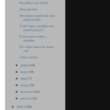
Envelheci este Verão
Duas pérolas
Devaneios a partir de uma
mala de mão.
E não é que a mulher tem
imensa graça?!
É terra que acolhe a
semente
Eis o que nunca me deixa
cair
Cinco cerejas
junho
(10)
►
maio
(10)
►
abril
(7)
►
março
(9)
►
fevereiro
(10)
►
janeiro
(12)
►
2024
(138)
►