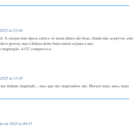
 2025 às 23:04
l. A cerejas tem época curta e só nesta altura são boas. Ainda não as provei, este
evo provar, mas a beleza deste fruto estará cá para o ano.
e inspiração. A CC comprova-o.
 2025 às 13:45
á me tinham inspirado... mas que são inspiradora são. Haverá mais anos, mais
lho de 2025 às 00:43