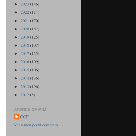
2023
(146)
►
2022
(114)
►
2021
(170)
►
2020
(187)
►
2019
(125)
►
2018
(107)
►
2017
(125)
►
2016
(109)
►
2015
(106)
►
2014
(136)
►
2013
(196)
►
2012
(8)
►
ACERCA DE MIM
CCF
Ver o meu perfil completo