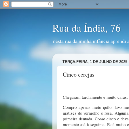
Rua da Índia, 76
nesta rua da minha infância aprendi 
TERÇA-FEIRA, 1 DE JULHO DE 2025
Cinco cerejas
Chegaram tardiamente e muito caras,
Compro apenas meio quilo, lavo meta
matizes de vermelho e rosa. Algumas
primeira dentada. Como cinco e devag
momento até à seguinte. Está muito c