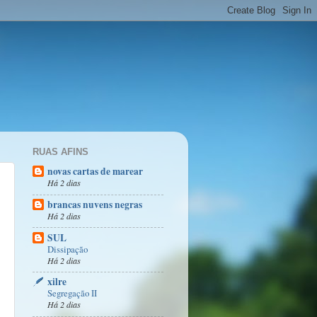
RUAS AFINS
novas cartas de marear
Há 2 dias
brancas nuvens negras
Há 2 dias
SUL
Dissipação
Há 2 dias
xilre
Segregação II
Há 2 dias