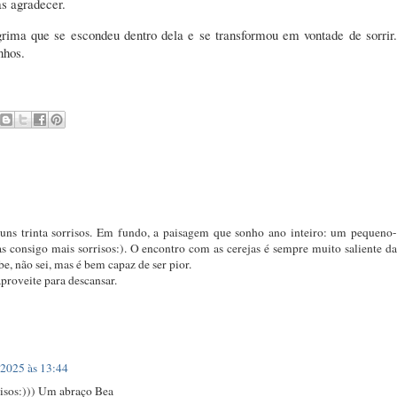
as agradecer.
ima que se escondeu dentro dela e se transformou em vontade de sorrir.
nhos.
 uns trinta sorrisos. Em fundo, a paisagem que sonho ano inteiro: um pequeno-
s consigo mais sorrisos:). O encontro com as cerejas é sempre muito saliente da
be, não sei, mas é bem capaz de ser pior.
aproveite para descansar.
 2025 às 13:44
rrisos:))) Um abraço Bea