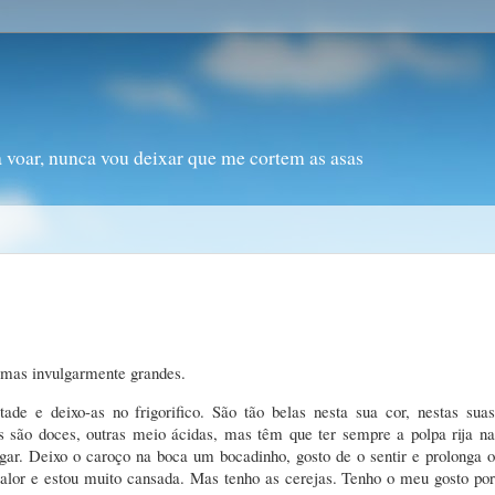
a voar, nunca vou deixar que me cortem as asas
 mas invulgarmente grandes.
de e deixo-as no frigorifico. São tão belas nesta sua cor, nestas suas
 são doces, outras meio ácidas, mas têm que ter sempre a polpa rija na
ar. Deixo o caroço na boca um bocadinho, gosto de o sentir e prolonga o
alor e estou muito cansada. Mas tenho as cerejas. Tenho o meu gosto por