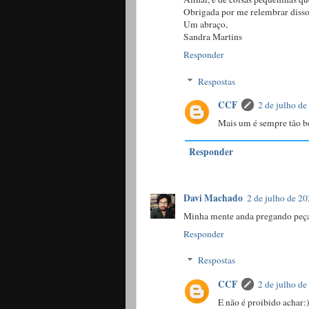
Obrigada por me relembrar disso
Um abraço,
Sandra Martins
Responder
Respostas
CCF
2 de julho de
Mais um é sempre tão bo
Responder
Davi Machado
2 de julho de 20
Minha mente anda pregando peças
Responder
Respostas
CCF
2 de julho de
E não é proibido achar:)