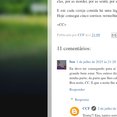
elas, por as morder, por as sentir, por 
E em cada cereja comida há uma lágr
Hoje consegui cinco sorrisos vermelhi
~CC~
Publicada por
CCF
à(s)
21:09
11 comentários:
bea
1 de julho de 2025 às 21:28
Eu devo ter conseguido para aí
grande bem estar. Nos outros dia
minha parte; da parte que lhes ca
Boa noite, CC. E que a noite lhe 
Responder
Respostas
CCF
2 de julho de
Trinta?! Ena, tantos so