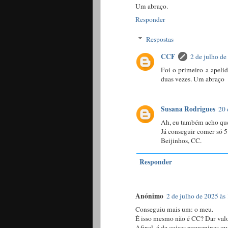
Um abraço.
Responder
Respostas
CCF
2 de julho de
Foi o primeiro a apeli
duas vezes. Um abraço
Susana Rodrigues
20 
Ah, eu também acho que e
Já conseguir comer só 5 
Beijinhos, CC.
Responder
Anónimo
2 de julho de 2025 às
Conseguiu mais um: o meu.
É isso mesmo não é CC? Dar valo
Afinal, é de coisas pequeninas qu