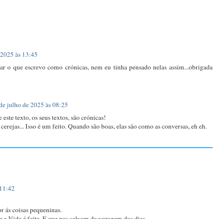
 2025 às 13:45
dar o que escrevo como crónicas, nem eu tinha pensado nelas assim...obrigada
de julho de 2025 às 08:25
ste texto, os seus textos, são crónicas!
cerejas... Isso é um feito. Quando são boas, elas são como as conversas, eh eh.
 11:42
r ás coisas pequeninas.
e a Vida é feita. E que nos salvam da voragem dos dias.