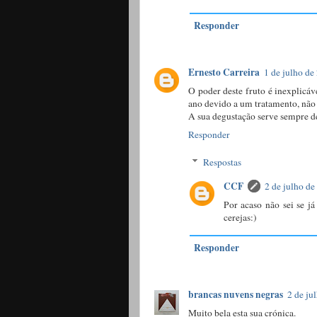
Responder
Ernesto Carreira
1 de julho de
O poder deste fruto é inexplicáve
ano devido a um tratamento, não d
A sua degustação serve sempre d
Responder
Respostas
CCF
2 de julho de
Por acaso não sei se j
cerejas:)
Responder
brancas nuvens negras
2 de ju
Muito bela esta sua crónica.