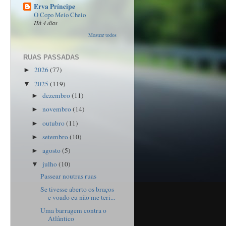
Erva Príncipe
O Copo Meio Cheio
Há 4 dias
Mostrar todos
RUAS PASSADAS
2026
(77)
►
2025
(119)
▼
dezembro
(11)
►
novembro
(14)
►
outubro
(11)
►
setembro
(10)
►
agosto
(5)
►
julho
(10)
▼
Passear noutras ruas
Se tivesse aberto os braços
e voado eu não me teri...
Uma barragem contra o
Atlântico